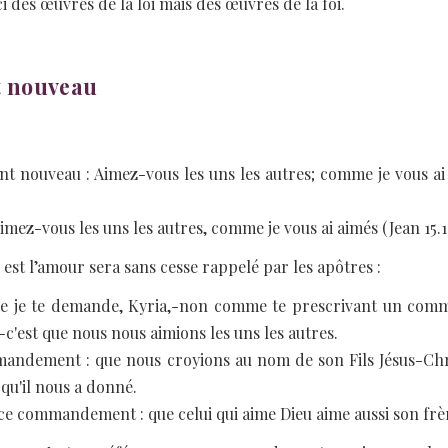
ici des œuvres de la loi mais des œuvres de la foi.
t nouveau
ouveau : Aimez-vous les uns les autres; comme je vous ai a
ez-vous les uns les autres, comme je vous ai aimés (Jean 15.1
t l’amour sera sans cesse rappelé par les apôtres :
 que je te demande, Kyria,-non comme te prescrivant un co
'est que nous nous aimions les uns les autres.
commandement : que nous croyions au nom de son Fils Jésus-Chr
u'il nous a donné.
i ce commandement : que celui qui aime Dieu aime aussi son frè