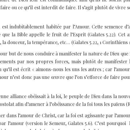
aire ou ce qu’il est interdit de faire. Il s’agit plutôt de vivre
u est indubitablement habitée par l’Amour. Cette semence d’
 que la Bible appelle le fruit de l’Esprit (Galates 5.22). Cet a
té, la douceur, la tempérance, etc… (Galates 5.22, 1 Corinthiens 
our but de nous conduire à manifester la nature de Dieu que 
dements par nos propres forces, mais plutôt de manifester l
qu’il est écrit « aimons-nous les uns les autres ; car l’amour
amour n’est donc pas une œuvre que l’on s’efforce de faire pour
ne alliance obéissait à la loi, le peuple de Dieu dans la nouvel
apostolat afin d’amener à l’obéissance de la foi tous les païens 
r dans l’amour de Christ, car la foi est agissante par l’amour (
 par l’amour (version le Semeur, Galates 5.6). C’est pourquoi la