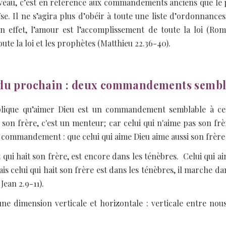
u, c’est en référence aux commandements anciens que le peu
e. Il ne s’agira plus d’obéir à toute une liste d’ordonnance
effet, l’amour est l’accomplissement de toute la loi (Roma
 la loi et les prophètes (Matthieu 22.36-40).
 du prochain : deux commandements sembl
plique qu’aimer Dieu est un commandement semblable à celu
sse son frère, c'est un menteur; car celui qui n'aime pas son fr
e commandement : que celui qui aime Dieu aime aussi son frère »
 et qui hait son frère, est encore dans les ténèbres. Celui qui
s celui qui hait son frère est dans les ténèbres, il marche dans 
Jean 2.9-11).
dimension verticale et horizontale : verticale entre nous 