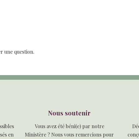
r une question.
Nous soutenir
sibles
Vous avez été béni(e) par notre
Dé
isés en
Ministère ? Nous vous remercions pour
conçu