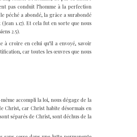
ent pas conduit l’homme à la perfection
ù le péché a abondé, la grâce a surabondé
(Jean 1.17). Et cela fut en sorte que nous
siens 2.5).
 à croire en celui qu’il a envoyé, savoir
stification, car toutes les œuvres que nous
ui-même accompli la loi, nous dégage de la
 de Christ, car Christ habite désormais en
 sont séparés de Christ, sont déchus de la
lus sans cesse dans une lutte permanente