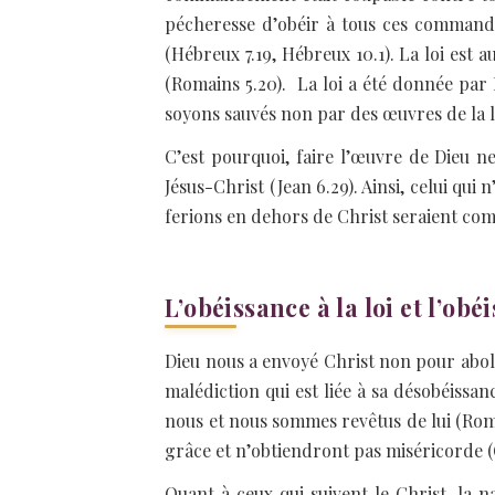
pécheresse d’obéir à tous ces commande
(Hébreux 7.19, Hébreux 10.1). La loi est
(Romains 5.20). La loi a été donnée par M
soyons sauvés non par des œuvres de la lo
C’est pourquoi, faire l’œuvre de Dieu ne
Jésus-Christ (Jean 6.29). Ainsi, celui qui
ferions en dehors de Christ seraient com
L’obéissance à la loi et l’obéi
Dieu nous a envoyé Christ non pour abolir
malédiction qui est liée à sa désobéissan
nous et nous sommes revêtus de lui (Romai
grâce et n’obtiendront pas miséricorde (G
Quant à ceux qui suivent le Christ, la 