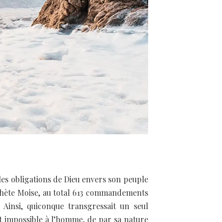
a les obligations de Dieu envers son peuple
rophète Moise, au total 613 commandements
Ainsi, quiconque transgressait un seul
it impossible à l’homme, de par sa nature