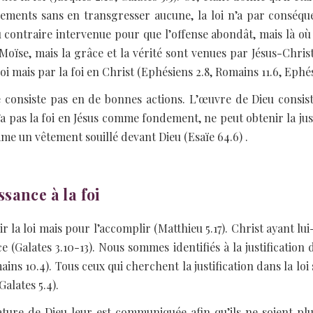
ments sans en transgresser aucune, la loi n’a par conséqu
 au contraire intervenue pour que l’offense abondât, mais là o
oïse, mais la grâce et la vérité sont venues par Jésus-Christ 
i mais par la foi en Christ (Ephésiens 2.8, Romains 11.6, Ephé
 consiste pas en de bonnes actions. L’œuvre de Dieu consiste
 n’a pas la foi en Jésus comme fondement, ne peut obtenir la ju
me un vêtement souillé devant Dieu (Esaïe 64.6) .
ssance à la foi
 la loi mais pour l’accomplir (Matthieu 5.17). Christ ayant l
ce (Galates 3.10-13). Nous sommes identifiés à la justification
ns 10.4). Tous ceux qui cherchent la justification dans la loi
alates 5.4).
nature de Dieu leur est communiquée afin qu’ils ne soient p