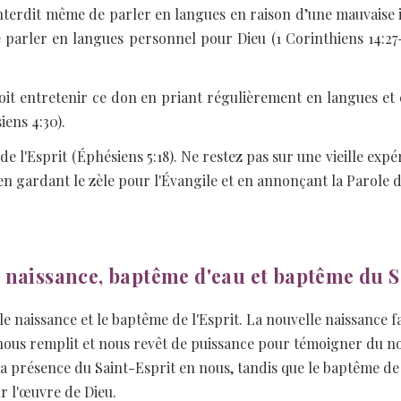
 interdit même de parler en langues en raison d’une mauvaise 
e parler en langues personnel pour Dieu (1 Corinthiens 14:27
doit entretenir ce don en priant régulièrement en langues et e
ens 4:30).
 de l'Esprit (Éphésiens 5:18). Ne restez pas sur une vieille exp
n gardant le zèle pour l'Évangile et en annonçant la Parole d
 naissance, baptême d'eau et baptême du S
e naissance et le baptême de l'Esprit. La nouvelle naissance fa
 nous remplit et nous revêt de puissance pour témoigner du no
a présence du Saint-Esprit en nous, tandis que le baptême de l
r l'œuvre de Dieu.