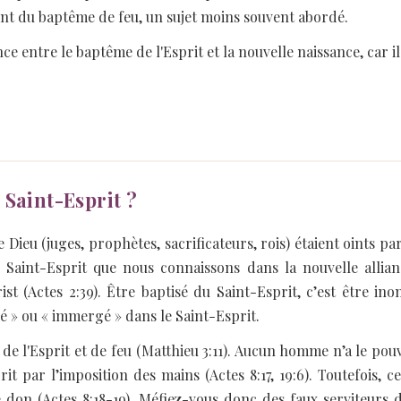
t du baptême de feu, un sujet moins souvent abordé.
nce entre le baptême de l'Esprit et la nouvelle naissance, car i
 Saint-Esprit ?
e Dieu (juges, prophètes, sacrificateurs, rois) étaient oints p
 Saint-Esprit que nous connaissons dans la nouvelle allian
st (Actes 2:39). Être baptisé du Saint-Esprit, c’est être ino
é » ou « immergé » dans le Saint-Esprit.
 de l'Esprit et de feu (Matthieu 3:11). Aucun homme n’a le pou
rit par l’imposition des mains (Actes 8:17, 19:6). Toutefois
e don (Actes 8:18-19). Méfiez-vous donc des faux serviteur