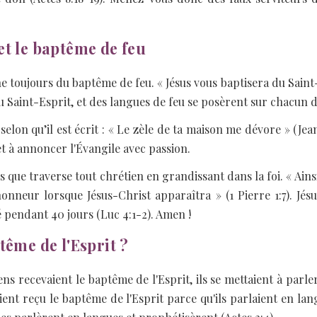
et le baptême de feu
oujours du baptême de feu. « Jésus vous baptisera du Saint-Es
u Saint-Esprit, et des langues de feu se posèrent sur chacun d’
selon qu’il est écrit : « Le zèle de ta maison me dévore » (Jean 
t à annoncer l'Évangile avec passion.
que traverse tout chrétien en grandissant dans la foi. « Ainsi
honneur lorsque Jésus-Christ apparaîtra » (1 Pierre 1:7). Jésu
 pendant 40 jours (Luc 4:1-2). Amen !
tême de l'Esprit ?
ens recevaient le baptême de l'Esprit, ils se mettaient à parle
ent reçu le baptême de l'Esprit parce qu'ils parlaient en lang