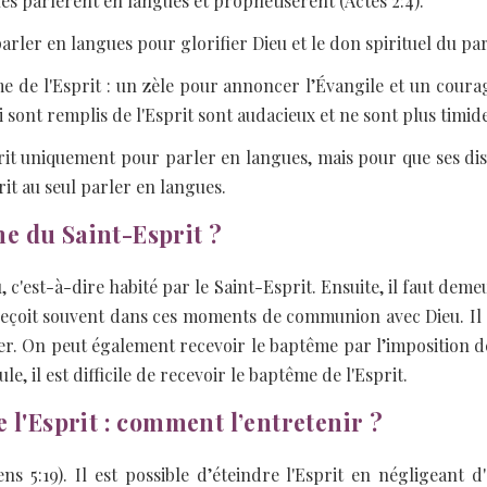
les parlèrent en langues et prophétisèrent (Actes 2:4).
arler en langues pour glorifier Dieu et le don spirituel du par
e de l'Esprit : un zèle pour annoncer l’Évangile et un cou
i sont remplis de l'Esprit sont audacieux et ne sont plus timide
it uniquement pour parler en langues, mais pour que ses disci
rit au seul parler en langues.
e du Saint-Esprit ?
, c'est-à-dire habité par le Saint-Esprit. Ensuite, il faut d
e reçoit souvent dans ces moments de communion avec Dieu. Il
er. On peut également recevoir le baptême par l’imposition de
e, il est difficile de recevoir le baptême de l'Esprit.
 l'Esprit : comment l’entretenir ?
ens 5:19). Il est possible d’éteindre l'Esprit en négligeant 