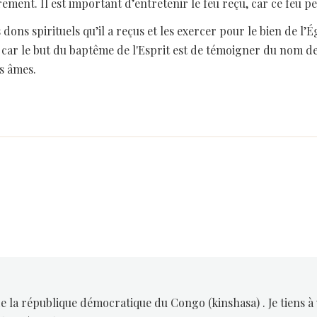
rement. Il est important d’entretenir le feu reçu, car ce feu pe
 dons spirituels qu’il a reçus et les exercer pour le bien de l’É
car le but du baptême de l'Esprit est de témoigner du nom de 
es âmes.
 de la république démocratique du Congo (kinshasa) . Je tiens 